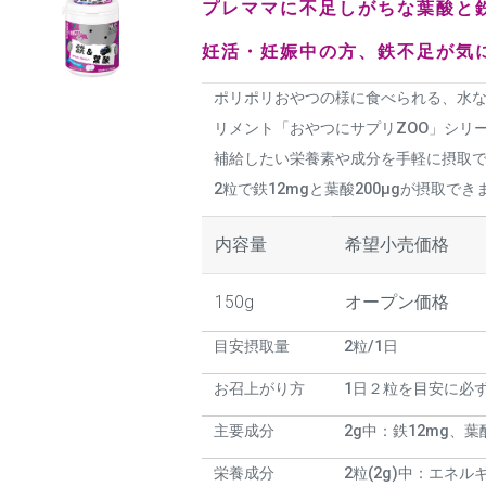
プレママに不足しがちな葉酸と
妊活・妊娠中の方、鉄不足が気
ポリポリおやつの様に食べられる、水
リメント「おやつにサプリZOO」シリ
補給したい栄養素や成分を手軽に摂取
2粒で鉄12mgと葉酸200μgが摂取でき
内容量
希望小売価格
150g
オープン価格
目安摂取量
2粒/1日
お召上がり方
1日２粒を目安に必
主要成分
2g中：鉄12mg、葉酸
栄養成分
2粒(2g)中：エネルギ