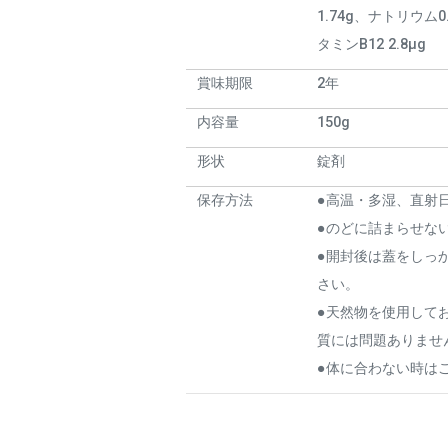
1.74g、ナトリウム0.
タミンB12 2.8μg
賞味期限
2年
内容量
150g
形状
錠剤
保存方法
●高温・多湿、直射
●のどに詰まらせな
●開封後は蓋をしっ
さい。
●天然物を使用して
質には問題ありませ
●体に合わない時は