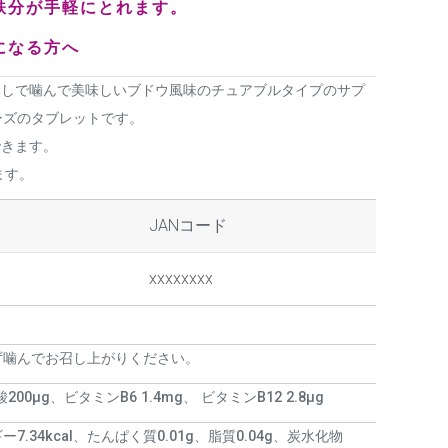
鉄分が手軽にとれます。
になる方へ
なしで噛んで美味しいブドウ風味のチュアブルタイプのサプ
ーズのタブレットです。
できます。
ます。
JANコード
xxxxxxxx
ず噛んでお召し上がりください。
200μg、ビタミンB6 1.4mg、 ビタミンB12 2.8μg
ー7.34kcal、たんぱく質0.01g、脂質0.04g、炭水化物