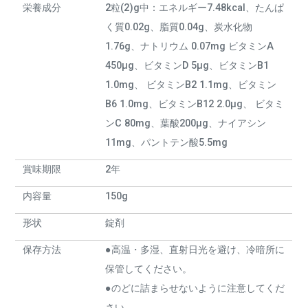
栄養成分
2粒(2)g中：エネルギー7.48kcal、たんぱ
く質0.02g、脂質0.04g、炭水化物
1.76g、ナトリウム 0.07mg ビタミンA
450μg、ビタミンD 5μg、ビタミンB1
1.0mg、 ビタミンB2 1.1mg、ビタミン
B6 1.0mg、ビタミンB12 2.0μg、 ビタミ
ンC 80mg、葉酸200μg、ナイアシン
11mg、パントテン酸5.5mg
賞味期限
2年
内容量
150g
形状
錠剤
保存方法
●高温・多湿、直射日光を避け、冷暗所に
保管してください。
●のどに詰まらせないように注意してくだ
さい。